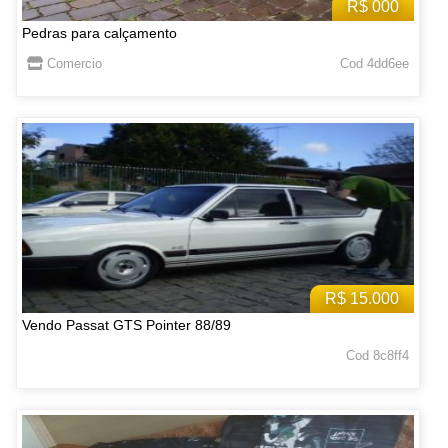
R$ 000
Pedras para calçamento
Comercio
Cod 4dd6ee
R$ 15.000
Vendo Passat GTS Pointer 88/89
Cod 8c8ff4