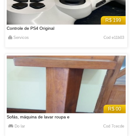
R$ 199
Controle de PS4 Original
Servicos
Cod e11b03
R$ 00
Sofás, máquina de lavar roupa e
Do lar
Cod 7cecde