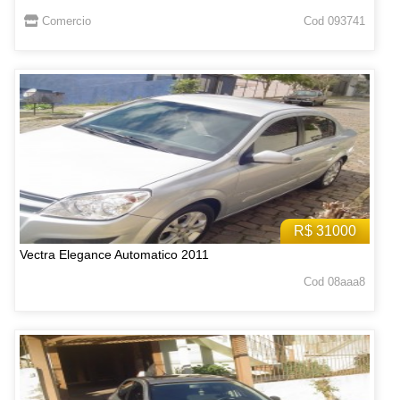
Comercio
Cod 093741
R$ 31000
Vectra Elegance Automatico 2011
Cod 08aaa8