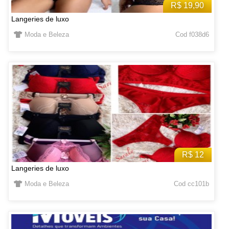
R$ 19,90
Langeries de luxo
Moda e Beleza
Cod f038d6
R$ 12
Langeries de luxo
Moda e Beleza
Cod cc101b