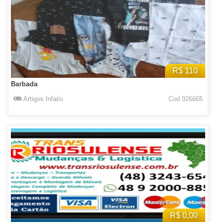
R$ 110
Barbada
Artigos Infatis
Cod 926665
R$ 0,00