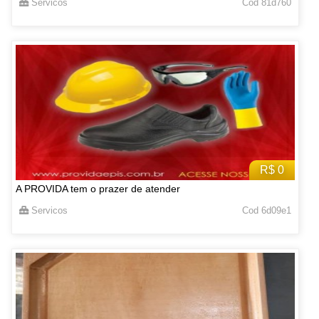
Servicos
Cod 81d760
R$ 0
A PROVIDA tem o prazer de atender
Servicos
Cod 6d09e1