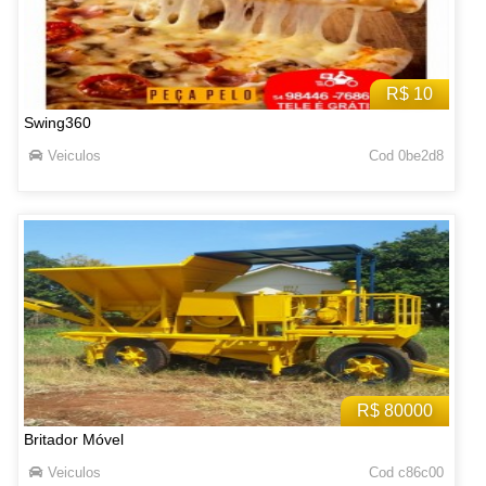
R$ 10
Swing360
Veiculos
Cod 0be2d8
R$ 80000
Britador Móvel
Veiculos
Cod c86c00