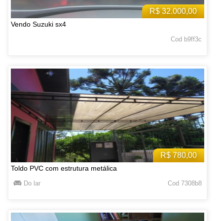
R$ 32.000,00
Vendo Suzuki sx4
Cod b9ff3c
R$ 780,00
Toldo PVC com estrutura metálica
Do lar
Cod 7308b8