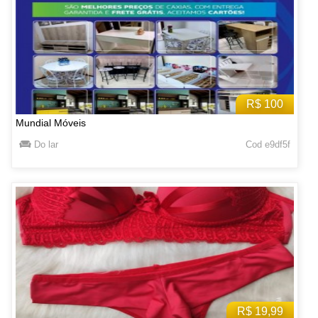
R$ 100
Mundial Móveis
Do lar
Cod e9df5f
R$ 19,99