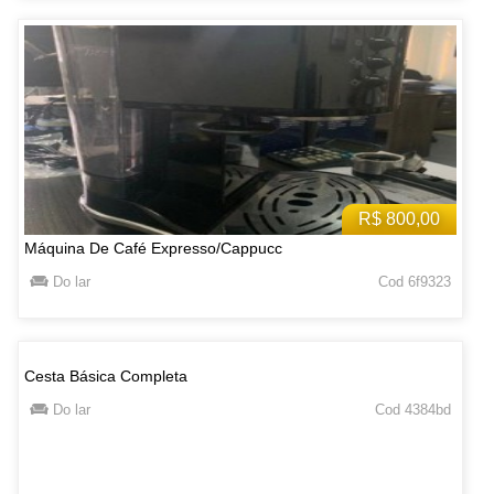
R$ 800,00
Máquina De Café Expresso/Cappucc
Do lar
Cod 6f9323
Cesta Básica Completa
Do lar
Cod 4384bd