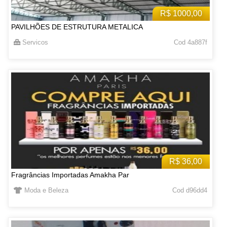
R$ 1000,00
PAVILHÕES DE ESTRUTURA METALICA
Servicos
Cod 4a887f
R$ 36,00
Fragrâncias Importadas Amakha Par
Moda e Beleza
Cod d96dd4