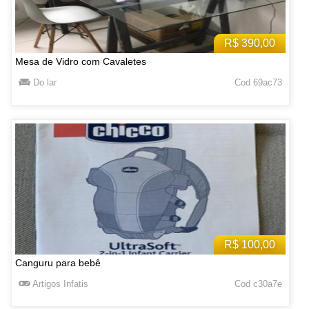
R$ 390,00
Mesa de Vidro com Cavaletes
Do lar
Cod 69ac73
R$ 100,00
Canguru para bebê
Artigos Infatis
Cod c30a7e