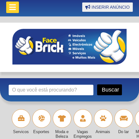
INSERIR ANÚNCIO
Servicos
Esportes
Moda e
Vagas
Animais
Do lar
M
Beleza
Empregos
H