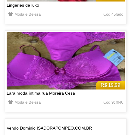
Lingeries de luxo
Moda e Beleza
Cod 45fadc
R$ 19,99
Lara moda íntima rua Moreira Cesa
Moda e Beleza
Cod 9cf046
Vendo Dominio ISADORAPOMPEO.COM.BR