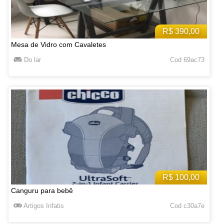
R$ 390,00
Mesa de Vidro com Cavaletes
Do lar
Cod 69ac73
R$ 100,00
Canguru para bebê
Artigos Infatis
Cod c30a7e