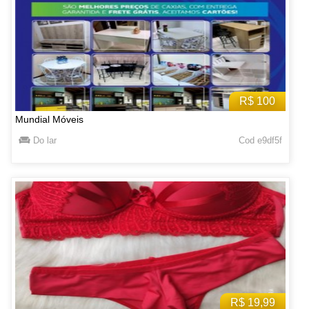
R$ 100
Mundial Móveis
Do lar
Cod e9df5f
R$ 19,99