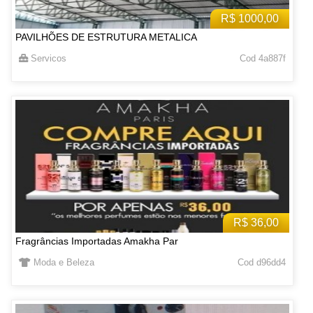
R$ 1000,00
PAVILHÕES DE ESTRUTURA METALICA
Servicos
Cod 4a887f
R$ 36,00
Fragrâncias Importadas Amakha Par
Moda e Beleza
Cod d96dd4