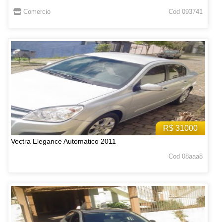
Comercio
Cod 093741
R$ 31000
Vectra Elegance Automatico 2011
Cod 08aaa8