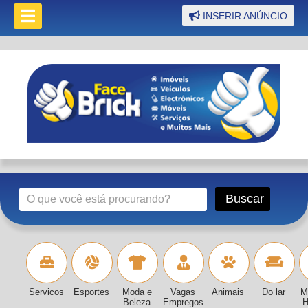
INSERIR ANÚNCIO
Servicos
Esportes
Moda e
Vagas
Animais
Do lar
M
Beleza
Empregos
H