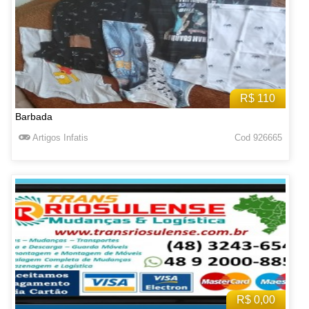
R$ 110
Barbada
Artigos Infatis
Cod 926665
R$ 0,00