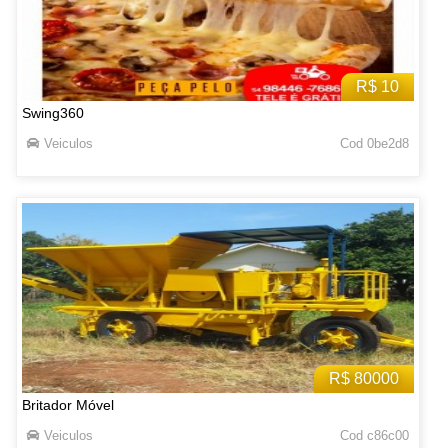
R$ 10
Swing360
Veiculos
Cod 0be2d8
R$ 80000
Britador Móvel
Veiculos
Cod c86c00