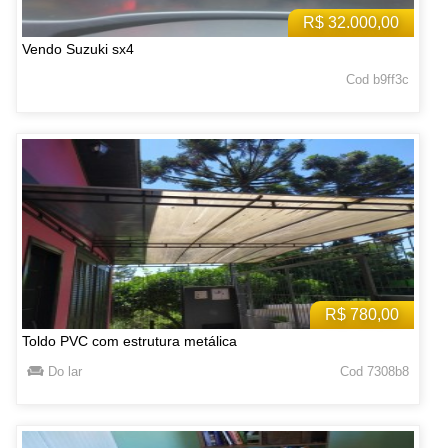
R$ 32.000,00
Vendo Suzuki sx4
Cod b9ff3c
R$ 780,00
Toldo PVC com estrutura metálica
Do lar
Cod 7308b8