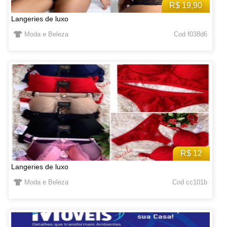
R$ 19,90
Langeries de luxo
Moda e Beleza
Cod f038d6
R$ 12
Langeries de luxo
Moda e Beleza
Cod cc101b