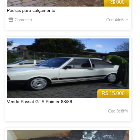
R$ 000
Pedras para calçamento
Comercio
Cod 4dd6ee
R$ 15.000
Vendo Passat GTS Pointer 88/89
Cod 8c8ff4