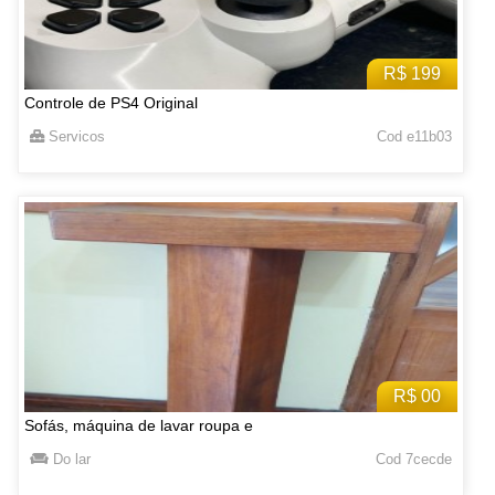
R$ 199
Controle de PS4 Original
Servicos
Cod e11b03
R$ 00
Sofás, máquina de lavar roupa e
Do lar
Cod 7cecde