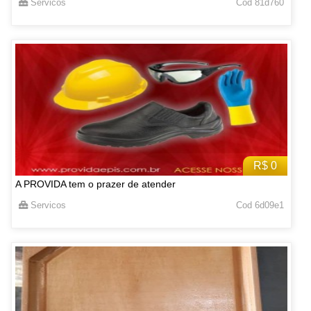
Servicos
Cod 81d760
R$ 0
A PROVIDA tem o prazer de atender
Servicos
Cod 6d09e1