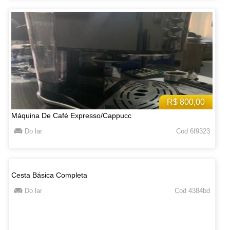
R$ 800,00
Máquina De Café Expresso/Cappucc
Do lar
Cod 6f9323
Cesta Básica Completa
Do lar
Cod 4384bd