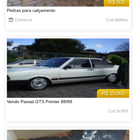
R$ 000
Pedras para calçamento
Comercio
Cod 4dd6ee
R$ 15.000
Vendo Passat GTS Pointer 88/89
Cod 8c8ff4