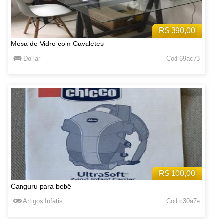
R$ 390,00
Mesa de Vidro com Cavaletes
Do lar
Cod 69ac73
R$ 100,00
Canguru para bebê
Artigos Infatis
Cod c30a7e