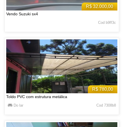
R$ 32.000,00
Vendo Suzuki sx4
Cod b9ff3c
R$ 780,00
Toldo PVC com estrutura metálica
Do lar
Cod 7308b8