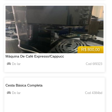
R$ 800,00
Máquina De Café Expresso/Cappucc
Do lar
Cod 6f9323
Cesta Básica Completa
Do lar
Cod 4384bd