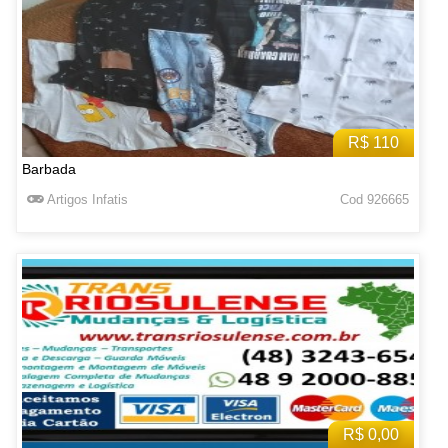
R$ 110
Barbada
Artigos Infatis
Cod 926665
R$ 0,00