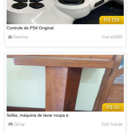
R$ 199
Controle de PS4 Original
Servicos
Cod e11b03
R$ 00
Sofás, máquina de lavar roupa e
Do lar
Cod 7cecde