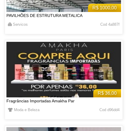
R$ 1000,00
PAVILHÕES DE ESTRUTURA METALICA
Servicos
Cod 4a887f
R$ 36,00
Fragrâncias Importadas Amakha Par
Moda e Beleza
Cod d96dd4