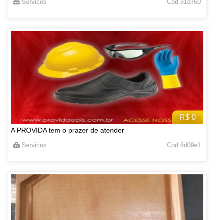
Servicos
Cod 81d760
R$ 0
A PROVIDA tem o prazer de atender
Servicos
Cod 6d09e1