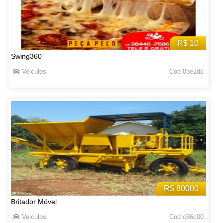
R$ 10
Swing360
Veiculos
Cod 0be2d8
R$ 80000
Britador Móvel
Veiculos
Cod c86c00