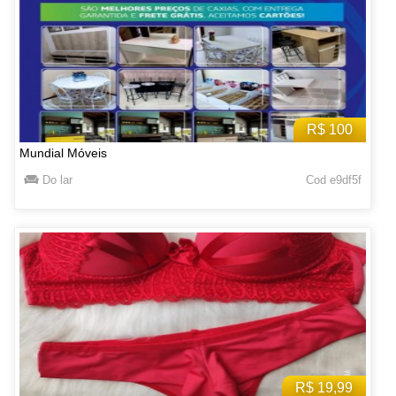
R$ 100
Mundial Móveis
Do lar
Cod e9df5f
R$ 19,99