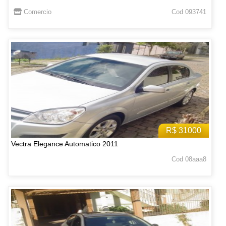
Comercio
Cod 093741
R$ 31000
Vectra Elegance Automatico 2011
Cod 08aaa8