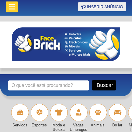
INSERIR ANÚNCIO
Servicos
Esportes
Moda e
Vagas
Animais
Do lar
M
Beleza
Empregos
H