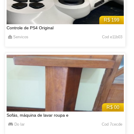
R$ 199
Controle de PS4 Original
Servicos
Cod e11b03
R$ 00
Sofás, máquina de lavar roupa e
Do lar
Cod 7cecde