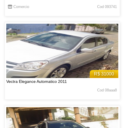
Comercio
Cod 093741
R$ 31000
Vectra Elegance Automatico 2011
Cod 08aaa8