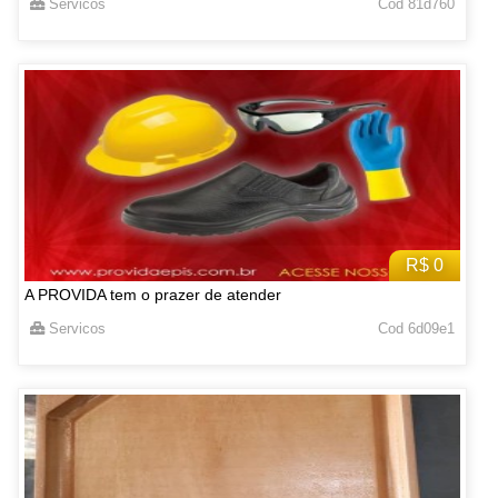
Servicos
Cod 81d760
R$ 0
A PROVIDA tem o prazer de atender
Servicos
Cod 6d09e1