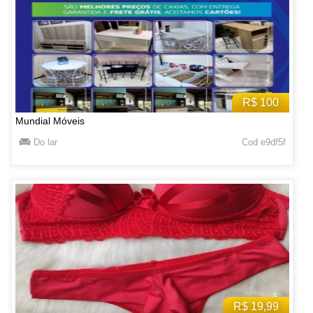
R$ 100
Mundial Móveis
Do lar
Cod e9df5f
R$ 19,99