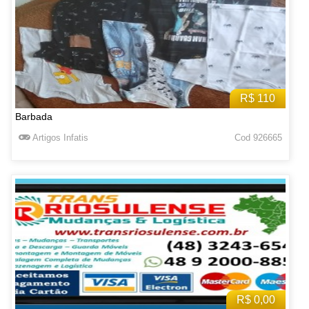
R$ 110
Barbada
Artigos Infatis
Cod 926665
R$ 0,00