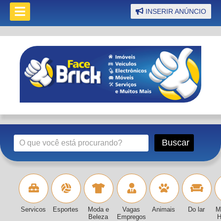
INSERIR ANÚNCIO
Servicos
Esportes
Moda e
Vagas
Animais
Do lar
M
Beleza
Empregos
H