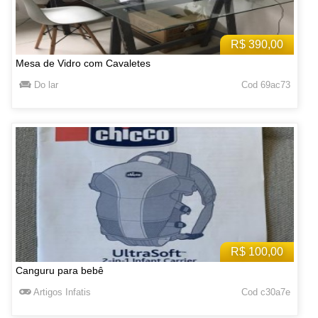
R$ 390,00
Mesa de Vidro com Cavaletes
Do lar
Cod 69ac73
R$ 100,00
Canguru para bebê
Artigos Infatis
Cod c30a7e