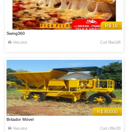
R$ 10
Swing360
Veiculos
Cod 0be2d8
R$ 80000
Britador Móvel
Veiculos
Cod c86c00