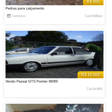
R$ 000
Pedras para calçamento
Comercio
Cod 4dd6ee
R$ 15.000
Vendo Passat GTS Pointer 88/89
Cod 8c8ff4