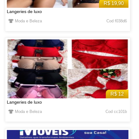
R$ 19,90
Langeries de luxo
Moda e Beleza
Cod f038d6
R$ 12
Langeries de luxo
Moda e Beleza
Cod cc101b