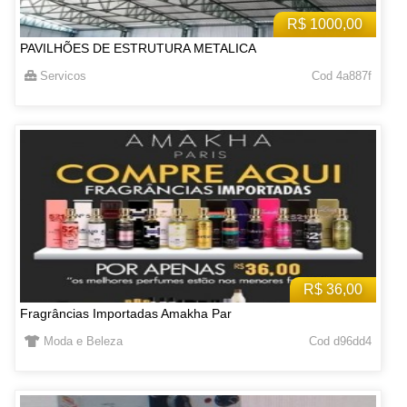
R$ 1000,00
PAVILHÕES DE ESTRUTURA METALICA
Servicos
Cod 4a887f
R$ 36,00
Fragrâncias Importadas Amakha Par
Moda e Beleza
Cod d96dd4