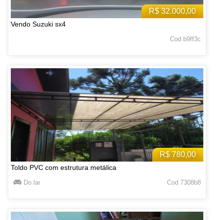
R$ 32.000,00
Vendo Suzuki sx4
Cod b9ff3c
R$ 780,00
Toldo PVC com estrutura metálica
Do lar
Cod 7308b8