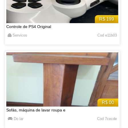
R$ 199
Controle de PS4 Original
Servicos
Cod e11b03
R$ 00
Sofás, máquina de lavar roupa e
Do lar
Cod 7cecde