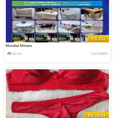
R$ 100
Mundial Móveis
Do lar
Cod e9df5f
R$ 19,99