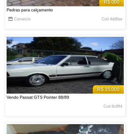
R$ 000
Pedras para calçamento
Comercio
Cod 4dd6ee
R$ 15.000
Vendo Passat GTS Pointer 88/89
Cod 8c8ff4