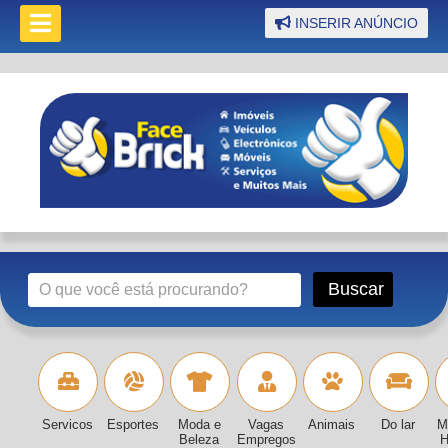
INSERIR ANÚNCIO
Servicos
Esportes
Moda e
Vagas
Animais
Do lar
M
Beleza
Empregos
H