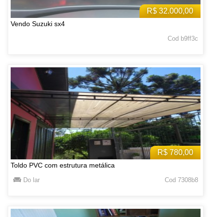
R$ 32.000,00
Vendo Suzuki sx4
Cod b9ff3c
R$ 780,00
Toldo PVC com estrutura metálica
Do lar
Cod 7308b8