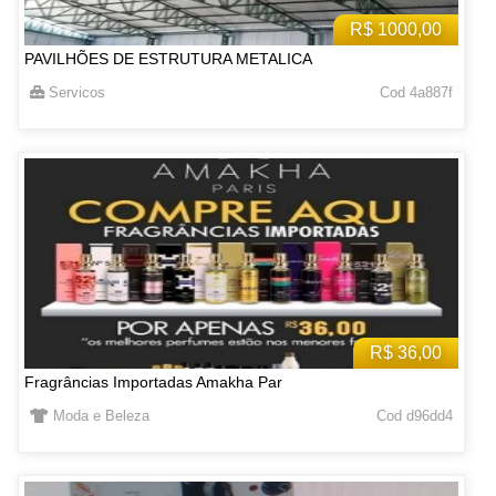
R$ 1000,00
PAVILHÕES DE ESTRUTURA METALICA
Servicos
Cod 4a887f
R$ 36,00
Fragrâncias Importadas Amakha Par
Moda e Beleza
Cod d96dd4