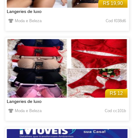
R$ 19,90
Langeries de luxo
Moda e Beleza
Cod f038d6
R$ 12
Langeries de luxo
Moda e Beleza
Cod cc101b