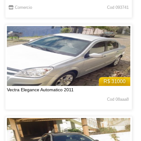
Comercio
Cod 093741
R$ 31000
Vectra Elegance Automatico 2011
Cod 08aaa8