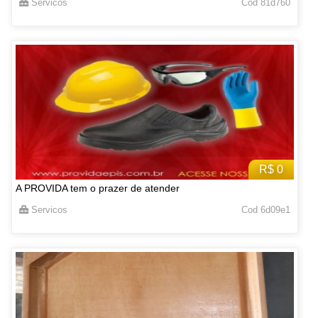
Servicos
Cod 81d760
R$ 0
A PROVIDA tem o prazer de atender
Servicos
Cod 6d09e1