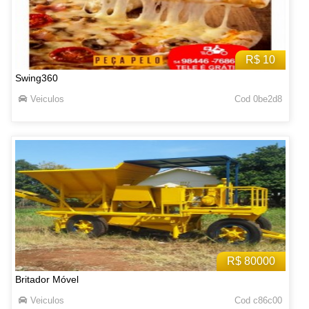
R$ 10
Swing360
Veiculos
Cod 0be2d8
R$ 80000
Britador Móvel
Veiculos
Cod c86c00