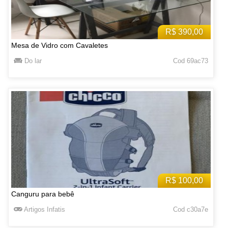
R$ 390,00
Mesa de Vidro com Cavaletes
Do lar
Cod 69ac73
R$ 100,00
Canguru para bebê
Artigos Infatis
Cod c30a7e