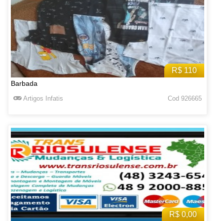
R$ 110
Barbada
Artigos Infatis
Cod 926665
R$ 0,00