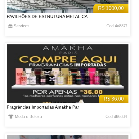
R$ 1000,00
PAVILHÕES DE ESTRUTURA METALICA
Servicos
Cod 4a887f
R$ 36,00
Fragrâncias Importadas Amakha Par
Moda e Beleza
Cod d96dd4