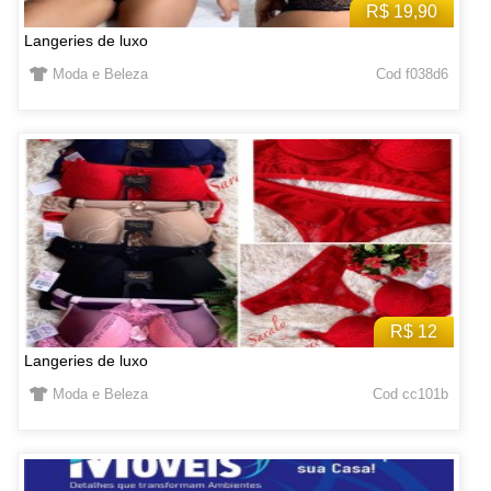
R$ 19,90
Langeries de luxo
Moda e Beleza
Cod f038d6
R$ 12
Langeries de luxo
Moda e Beleza
Cod cc101b