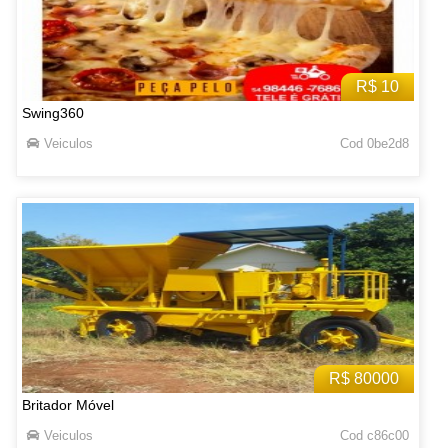
R$ 10
Swing360
Veiculos
Cod 0be2d8
R$ 80000
Britador Móvel
Veiculos
Cod c86c00