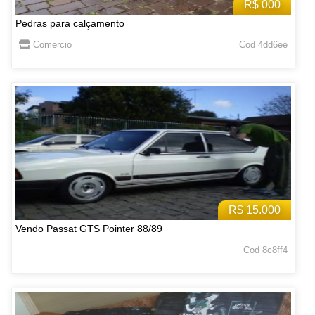
R$ 000
Pedras para calçamento
Comercio
Cod 4dd6ee
R$ 15.000
Vendo Passat GTS Pointer 88/89
Cod 8c8ff4