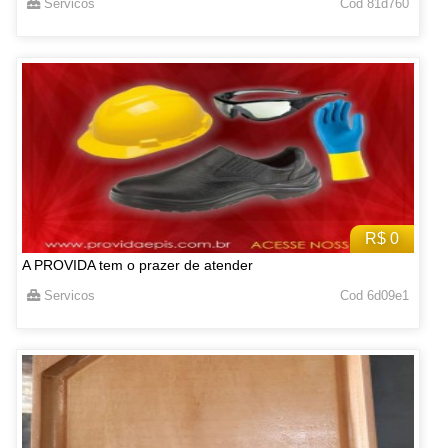
Servicos
Cod 81d760
R$ 0
A PROVIDA tem o prazer de atender
Servicos
Cod 6d09e1