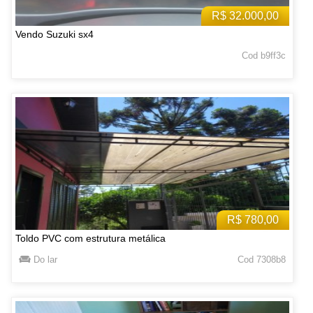
R$ 32.000,00
Vendo Suzuki sx4
Cod b9ff3c
R$ 780,00
Toldo PVC com estrutura metálica
Do lar
Cod 7308b8