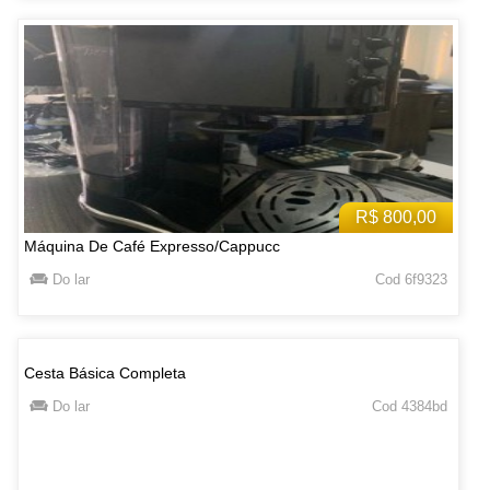
R$ 800,00
Máquina De Café Expresso/Cappucc
Do lar
Cod 6f9323
Cesta Básica Completa
Do lar
Cod 4384bd