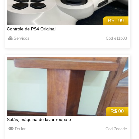
R$ 199
Controle de PS4 Original
Servicos
Cod e11b03
R$ 00
Sofás, máquina de lavar roupa e
Do lar
Cod 7cecde