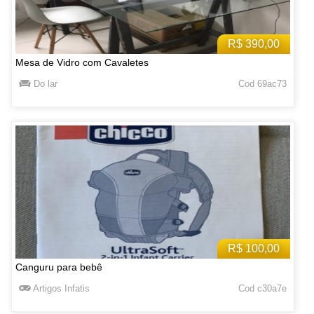
R$ 390,00
Mesa de Vidro com Cavaletes
Do lar
Cod 69ac73
R$ 100,00
Canguru para bebê
Artigos Infatis
Cod c30a7e