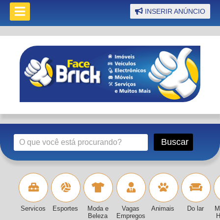
INSERIR ANÚNCIO
Servicos
Esportes
Moda e
Vagas
Animais
Do lar
M
Beleza
Empregos
H