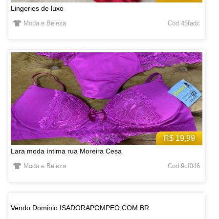
Lingeries de luxo
Moda e Beleza
Cod 45fadc
R$ 19,99
Lara moda íntima rua Moreira Cesa
Moda e Beleza
Cod 9cf046
Vendo Dominio ISADORAPOMPEO.COM.BR