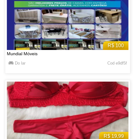
R$ 100
Mundial Móveis
Do lar
Cod e9df5f
R$ 19,99