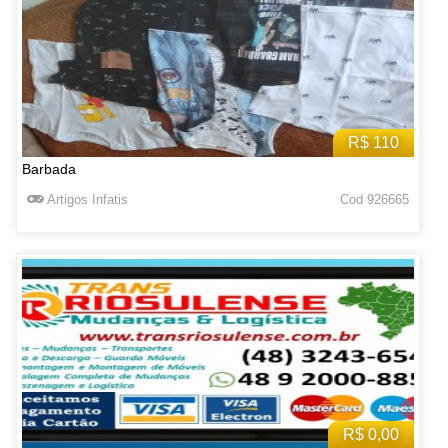
R$ 110
Barbada
Artigos Infatis
Cod 926665
R$ 0,00