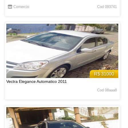
Comercio
Cod 093741
R$ 31000
Vectra Elegance Automatico 2011
Cod 08aaa8