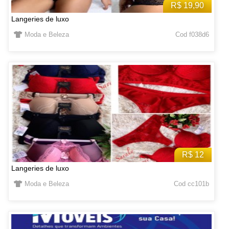
R$ 19,90
Langeries de luxo
Moda e Beleza
Cod f038d6
R$ 12
Langeries de luxo
Moda e Beleza
Cod cc101b