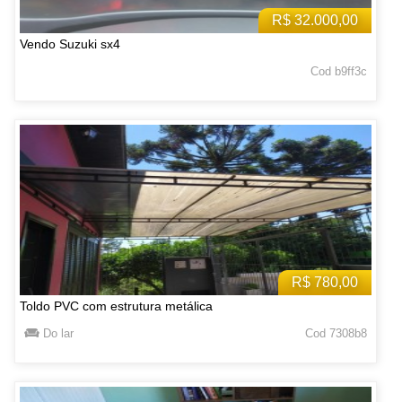
R$ 32.000,00
Vendo Suzuki sx4
Cod b9ff3c
R$ 780,00
Toldo PVC com estrutura metálica
Do lar
Cod 7308b8