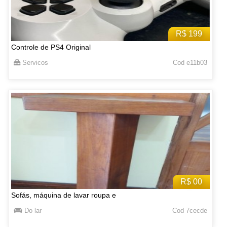
R$ 199
Controle de PS4 Original
Servicos
Cod e11b03
R$ 00
Sofás, máquina de lavar roupa e
Do lar
Cod 7cecde