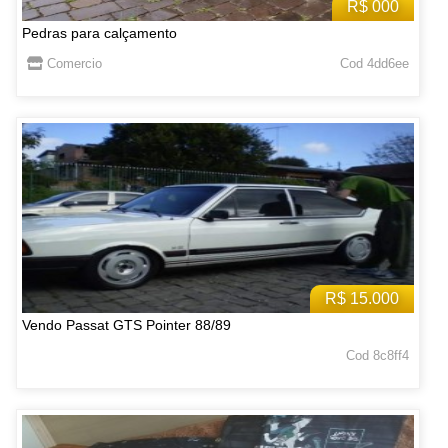
R$ 000
Pedras para calçamento
Comercio
Cod 4dd6ee
R$ 15.000
Vendo Passat GTS Pointer 88/89
Cod 8c8ff4