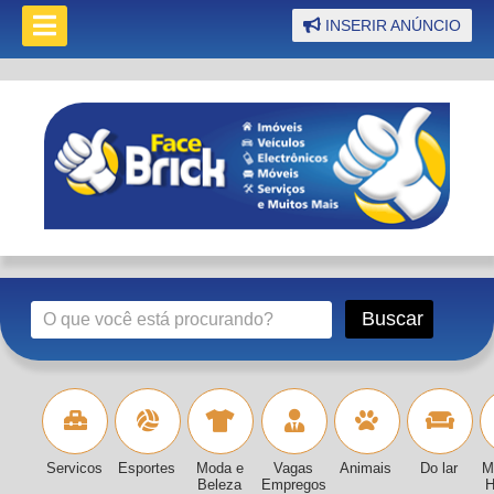
INSERIR ANÚNCIO
Servicos
Esportes
Moda e
Vagas
Animais
Do lar
M
Beleza
Empregos
H