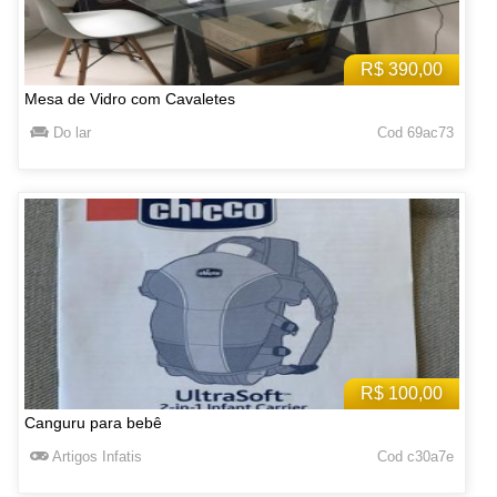
R$ 390,00
Mesa de Vidro com Cavaletes
Do lar
Cod 69ac73
R$ 100,00
Canguru para bebê
Artigos Infatis
Cod c30a7e