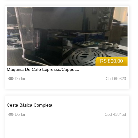
R$ 800,00
Máquina De Café Expresso/Cappucc
Do lar
Cod 6f9323
Cesta Básica Completa
Do lar
Cod 4384bd