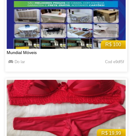
R$ 100
Mundial Móveis
Do lar
Cod e9df5f
R$ 19,99