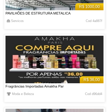
R$ 1000,00
PAVILHÕES DE ESTRUTURA METALICA
Servicos
Cod 4a887f
R$ 36,00
Fragrâncias Importadas Amakha Par
Moda e Beleza
Cod d96dd4