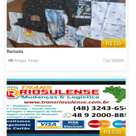
R$ 110
Barbada
Artigos Infatis
Cod 926665
R$ 0,00