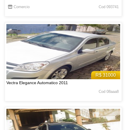
Comercio
Cod 093741
R$ 31000
Vectra Elegance Automatico 2011
Cod 08aaa8