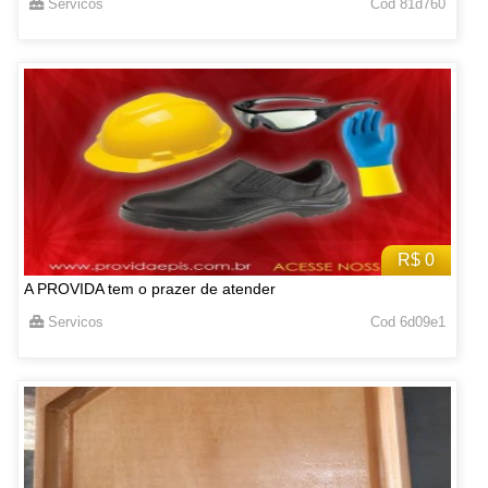
Servicos
Cod 81d760
R$ 0
A PROVIDA tem o prazer de atender
Servicos
Cod 6d09e1