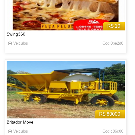
R$ 10
Swing360
Veiculos
Cod 0be2d8
R$ 80000
Britador Móvel
Veiculos
Cod c86c00